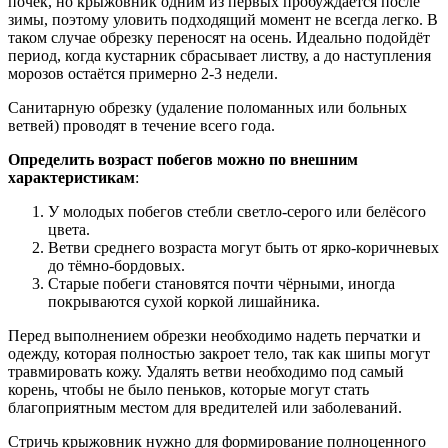
почек, но крыжовник одним из первых пробуждается после
зимы, поэтому уловить подходящий момент не всегда легко. В
таком случае обрезку переносят на осень. Идеально подойдёт
период, когда кустарник сбрасывает листву, а до наступления
морозов остаётся примерно 2-3 недели.
Санитарную обрезку (удаление поломанных или больных
ветвей) проводят в течение всего года.
Определить возраст побегов можно по внешним
характеристикам
:
У молодых побегов стебли светло-серого или белёсого
цвета.
Ветви среднего возраста могут быть от ярко-коричневых
до тёмно-бордовых.
Старые побеги становятся почти чёрными, иногда
покрываются сухой коркой лишайника.
Перед выполнением обрезки необходимо надеть перчатки и
одежду, которая полностью закроет тело, так как шипы могут
травмировать кожу. Удалять ветви необходимо под самый
корень, чтобы не было пеньков, которые могут стать
благоприятным местом для вредителей или заболеваний.
Стричь крыжовник нужно для формирование полноценного