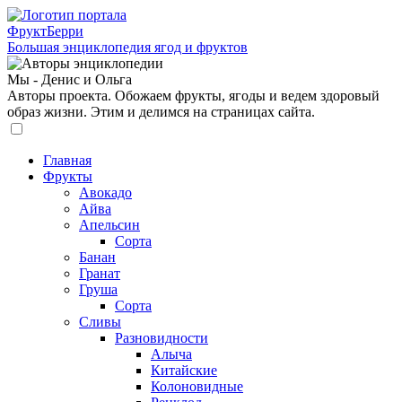
ФруктБерри
Большая энциклопедия ягод и фруктов
Мы - Денис и Ольга
Авторы проекта. Обожаем фрукты, ягоды и ведем здоровый
образ жизни. Этим и делимся на страницах сайта.
Главная
Фрукты
Авокадо
Айва
Апельсин
Сорта
Банан
Гранат
Груша
Сорта
Сливы
Разновидности
Алыча
Китайские
Колоновидные