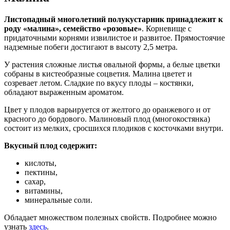
Листопадный многолетний полукустарник принадлежит к
роду «малина», семейство «розовые»
. Корневище с
придаточными корнями извилистое и развитое. Прямостоячие
надземные побеги достигают в высоту 2,5 метра.
У растения сложные листья овальной формы, а белые цветки
собраны в кистеобразные соцветия. Малина цветет и
созревает летом. Сладкие по вкусу плоды – костянки,
обладают выраженным ароматом.
Цвет у плодов варьируется от желтого до оранжевого и от
красного до бордового. Малиновый плод (многокостянка)
состоит из мелких, сросшихся плодиков с косточками внутри.
Вкусный плод содержит:
кислоты,
пектины,
сахар,
витамины,
минеральные соли.
Обладает множеством полезных свойств. Подробнее можно
узнать
здесь
.