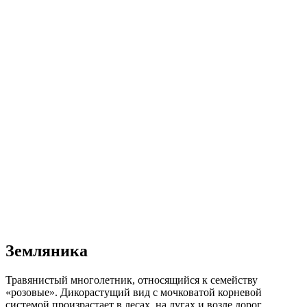
Земляника
Травянистый многолетник, относящийся к семейству
«розовые». Дикорастущий вид с мочковатой корневой
системой произрастает в лесах, на лугах и возле дорог.