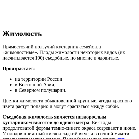
Жимолость
Прямостоячий ползучий кустарник семейства
«жимолостные». Плоды жимолости некоторых видов (их
насчитывается 190) съедобные, но многие и ядовитые.
Произрастает:
на территории России,
в Восточной Азии,
в Северном полушарии.
Цветки жимолости обыкновенной крупные, ягоды красного
цвета растут попарно и могут срастаться между собой.
Съедобная жимолость является низкорослым
кустарником высотой до одного метра
. Ее ягоды
продолговатой формы темно-синего окраса созревают в июне.
У плодов приятный кисло-сладкий вкус, а в сочной мякоти