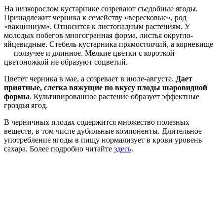
На низкорослом кустарнике созревают съедобные ягоды.
Принадлежит черника к семейству «вересковые», род
«вакциниум». Относится к листопадным растениям. У
молодых побегов многогранная форма, листья округло-
яйцевидные. Стебель кустарника прямостоячий, а корневище
— ползучее и длинное. Мелкие цветки с короткой
цветоножкой не образуют соцветий.
Цветет черника в мае, а созревает в июле-августе.
Дает
приятные, слегка вяжущие по вкусу плоды шаровидной
формы
. Культивированное растение образует эффектные
гроздья ягод.
В черничных плодах содержится множество полезных
веществ, в том числе дубильные компоненты. Длительное
употребление ягоды в пищу нормализует в крови уровень
сахара. Более подробно читайте
здесь
.