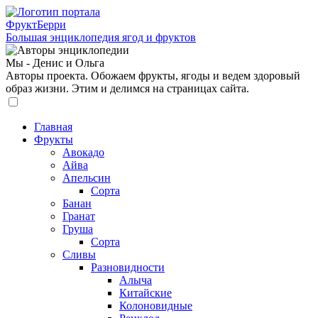
ФруктБерри
Большая энциклопедия ягод и фруктов
Мы - Денис и Ольга
Авторы проекта. Обожаем фрукты, ягоды и ведем здоровый
образ жизни. Этим и делимся на страницах сайта.
Главная
Фрукты
Авокадо
Айва
Апельсин
Сорта
Банан
Гранат
Груша
Сорта
Сливы
Разновидности
Алыча
Китайские
Колоновидные