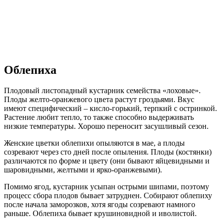
Облепиха
Плодовый листопадный кустарник семейства «лоховые».
Плоды желто-оранжевого цвета растут гроздьями. Вкус
имеют специфический – кисло-горький, терпкий с остринкой.
Растение любит тепло, то также способно выдерживать
низкие температуры. Хорошо переносит засушливый сезон.
Женские цветки облепихи опыляются в мае, а плоды
созревают через сто дней после опыления. Плоды (костянки)
различаются по форме и цвету (они бывают яйцевидными и
шаровидными, желтыми и ярко-оранжевыми).
Помимо ягод, кустарник усыпан острыми шипами, поэтому
процесс сбора плодов бывает затруднен. Собирают облепиху
после начала заморозков, хотя ягоды созревают намного
раньше. Облепиха бывает крушиновидной и иволистой.