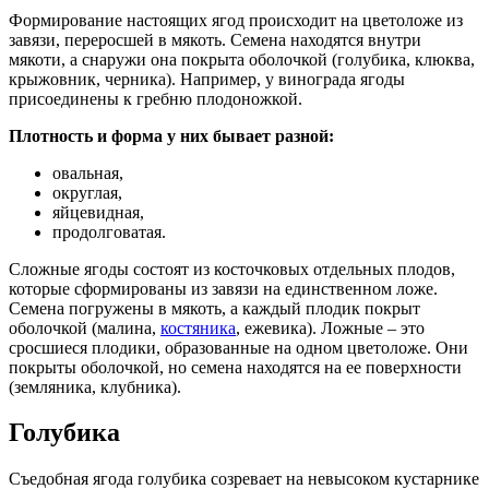
Формирование настоящих ягод происходит на цветоложе из
завязи, переросшей в мякоть. Семена находятся внутри
мякоти, а снаружи она покрыта оболочкой (голубика, клюква,
крыжовник, черника). Например, у винограда ягоды
присоединены к гребню плодоножкой.
Плотность и форма у них бывает разной:
овальная,
округлая,
яйцевидная,
продолговатая.
Сложные ягоды состоят из косточковых отдельных плодов,
которые сформированы из завязи на единственном ложе.
Семена погружены в мякоть, а каждый плодик покрыт
оболочкой (малина,
костяника
, ежевика). Ложные – это
сросшиеся плодики, образованные на одном цветоложе. Они
покрыты оболочкой, но семена находятся на ее поверхности
(земляника, клубника).
Голубика
Съедобная ягода голубика созревает на невысоком кустарнике