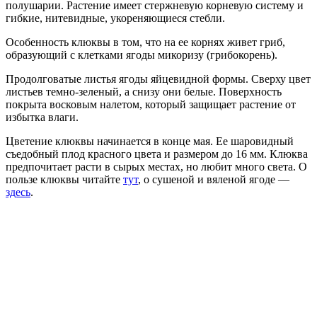
полушарии. Растение имеет стержневую корневую систему и
гибкие, нитевидные, укореняющиеся стебли.
Особенность клюквы в том, что на ее корнях живет гриб,
образующий с клетками ягоды микоризу (грибокорень).
Продолговатые листья ягоды яйцевидной формы. Сверху цвет
листьев темно-зеленый, а снизу они белые. Поверхность
покрыта восковым налетом, который защищает растение от
избытка влаги.
Цветение клюквы начинается в конце мая. Ее шаровидный
съедобный плод красного цвета и размером до 16 мм. Клюква
предпочитает расти в сырых местах, но любит много света. О
пользе клюквы читайте
тут
, о сушеной и вяленой ягоде —
здесь
.