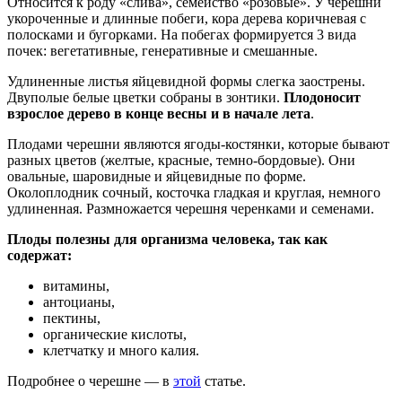
Относится к роду «слива», семейство «розовые». У черешни
укороченные и длинные побеги, кора дерева коричневая с
полосками и бугорками. На побегах формируется 3 вида
почек: вегетативные, генеративные и смешанные.
Удлиненные листья яйцевидной формы слегка заострены.
Двуполые белые цветки собраны в зонтики.
Плодоносит
взрослое дерево в конце весны и в начале лета
.
Плодами черешни являются ягоды-костянки, которые бывают
разных цветов (желтые, красные, темно-бордовые). Они
овальные, шаровидные и яйцевидные по форме.
Околоплодник сочный, косточка гладкая и круглая, немного
удлиненная. Размножается черешня черенками и семенами.
Плоды полезны для организма человека, так как
содержат:
витамины,
антоцианы,
пектины,
органические кислоты,
клетчатку и много калия.
Подробнее о черешне — в
этой
статье.