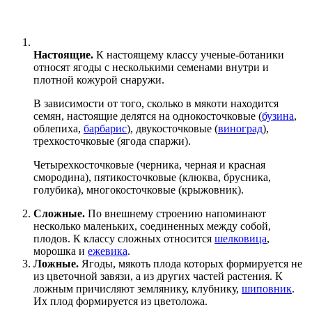
Настоящие.
К настоящему классу ученые-ботаники
относят ягоды с несколькими семенами внутри и
плотной кожурой снаружи.
В зависимости от того, сколько в мякоти находится
семян, настоящие делятся на однокосточковые (
бузина
,
облепиха,
барбарис
), двукосточковые (
виноград
),
трехкосточковые (ягода спаржи).
Четырехкосточковые (черника, черная и красная
смородина), пятикосточковые (клюква, брусника,
голубика), многокосточковые (крыжовник).
Сложные.
По внешнему строению напоминают
несколько маленьких, соединенных между собой,
плодов. К классу сложных относится
шелковица
,
морошка и
ежевика
.
Ложные.
Ягоды, мякоть плода которых формируется не
из цветочной завязи, а из других частей растения. К
ложным причисляют землянику, клубнику,
шиповник
.
Их плод формируется из цветоложа.